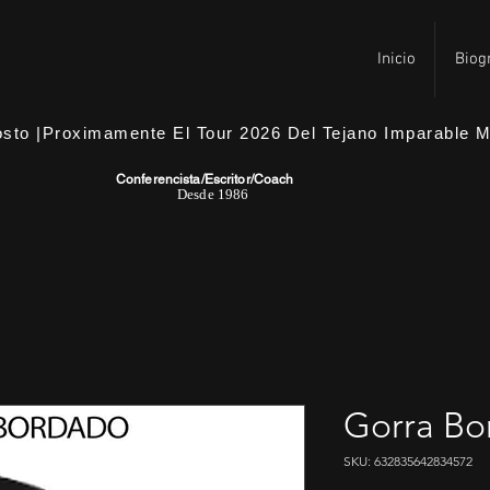
TOUR 
TOUR 
Inicio
Biog
sto |Proximamente El Tour 2026 Del Tejano Imparable Mu
Conferencista/Escritor/Coach
Desde 1986
Gorra Bo
SKU: 632835642834572