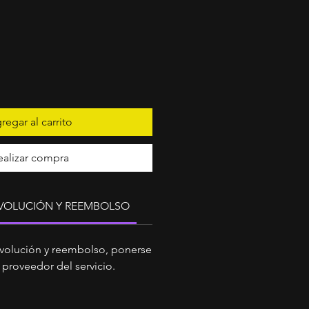
recio
regar al carrito
ealizar compra
EVOLUCIÓN Y REEMBOLSO
evolución y reembolso, ponerse
 proveedor del servicio.