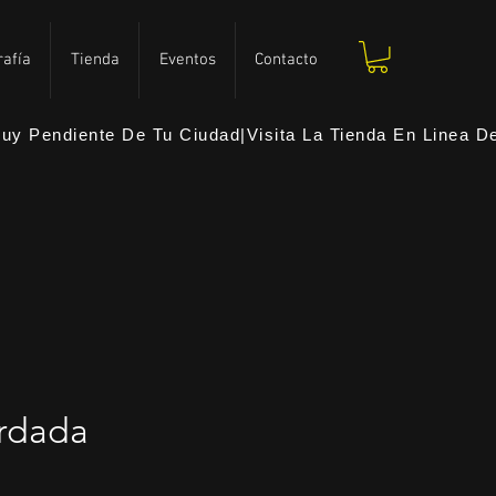
2026
2026
rafía
Tienda
Eventos
Contacto
y Pendiente De Tu Ciudad|Visita La Tienda En Linea Del
rdada