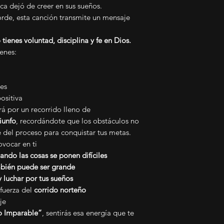
ca dejó de creer en sus sueños.
orde, esta canción transmite un mensaje
tienes voluntad, disciplina y fe en Dios.
enes:
des
ositiva
rá por un recorrido lleno de
iunfo
, recordándote que los obstáculos no
te del proceso para conquistar tus metas.
vocar en ti
ando las cosas se ponen difíciles
ambién puede ser grande
 luchar por tus sueños
 fuerza del
corrido norteño
je
o Imparable”
, sentirás esa energía que te