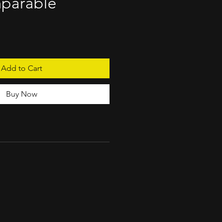
mparable
Add to Cart
Buy Now