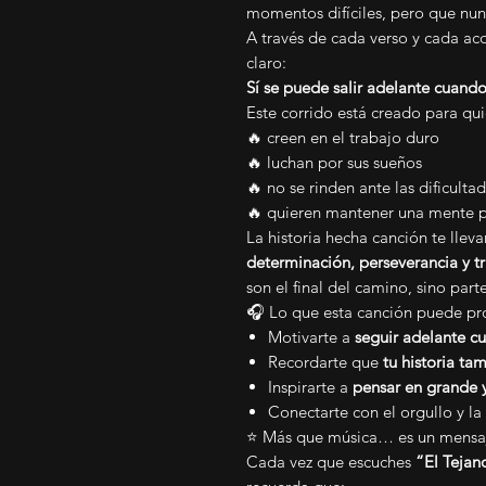
momentos difíciles, pero que nun
A través de cada verso y cada ac
claro:
Sí se puede salir adelante cuando 
Este corrido está creado para qui
🔥 creen en el trabajo duro
🔥 luchan por sus sueños
🔥 no se rinden ante las dificulta
🔥 quieren mantener una mente p
La historia hecha canción te lleva
determinación, perseverancia y tr
son el final del camino, sino par
🎧 Lo que esta canción puede pro
Motivarte a
seguir adelante cu
Recordarte que
tu historia t
Inspirarte a
pensar en grande y
Conectarte con el orgullo y la
⭐ Más que música… es un mensa
Cada vez que escuches
“El Tejan