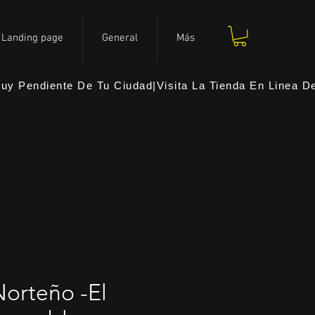
 OF TH
 OF TH
Landing page
General
Más
y Pendiente De Tu Ciudad|Visita La Tienda En Linea Del
Norteño -El