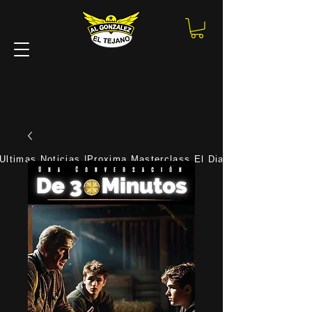
STAR
STAR
Ultimas Noticias |Proxima Masterclass El Dia 18 De Agosto |P