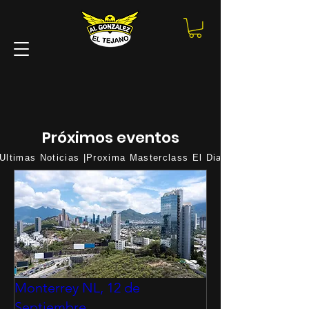
TOUR
TOUR
Próximos eventos
Ultimas Noticias |Proxima Masterclass El Dia 18 De Agosto |P
Monterrey NL, 12 de
Septiembre