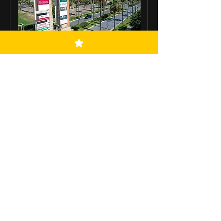
Valle de , Tx / 19 de
Septiembre
sáb 19 de sep
Leer más
Registrate