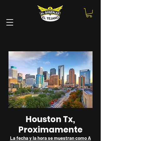
TOUR
TOUR
Ultimas Noticias |Proxima Masterclass El Dia 18 De Agosto |P
Houston Tx,
Proximamente
La fecha y la hora se muestran como A