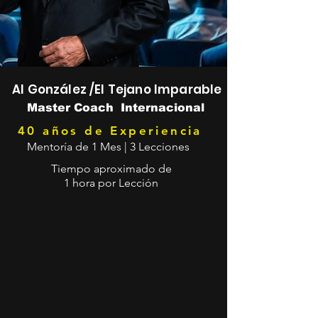
Al González /El Tejano Imparable
Master Coach Internacional
40 años de Experiencia
Mentoría de 1 Mes | 3 Lecciones
Tiempo aproximado de
1 hora por Lección
Iniciam
Iniciam