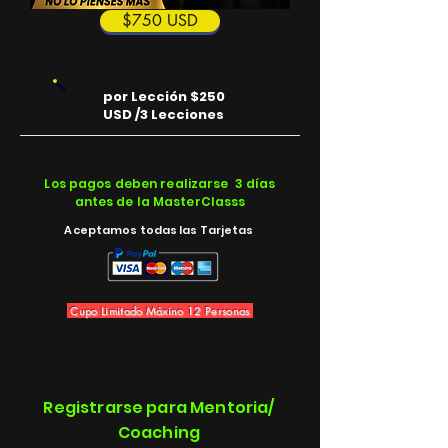
$750 USD
por Lección $250
USD /3 Lecciones
Los pagos deben realizarse 3 días
antes de la MasterClasss
Aceptamos todas las Tarjetas
Cupo Limitado Máxino 12 Personas
Registrarse para Mentoria/
Coaching