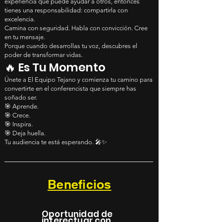
experiencia que puede ayudar a otros, entonces
tienes una responsabilidad: compartirla con
excelencia.
Camina con seguridad. Habla con convicción. Cree
en tu mensaje.
Porque cuando desarrollas tu voz, descubres el
poder de transformar vidas.
🔥 Es Tu Momento
Únete a El Equipo Tejano y comienza tu camino para
convertirte en el conferencista que siempre has
soñado ser.
🎯 Aprende.
🎯 Crece.
🎯 Inspira.
🎯 Deja huella.
Tu audiencia te está esperando. 🎤✨
Beneficios
Oportunidad de
interectuar con