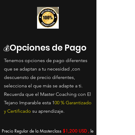
18 Ago
18 Ago
7:30 P
7:30 P
Opciones de Pago
💰
Tenemos opciones de pago diferentes
que se adaptan a tu necesidad ,con
8:30 P
8:30 P
descuensto de precio diferentes,
selecciona el que más se adapte a ti.
Recuerda que el Master Coaching con El
Tejano Imparable esta 1
00 % Garantizado
y Certificado
su aprendizaje.
Precio Regular de la Masterclass
$1,200 USD ,
le